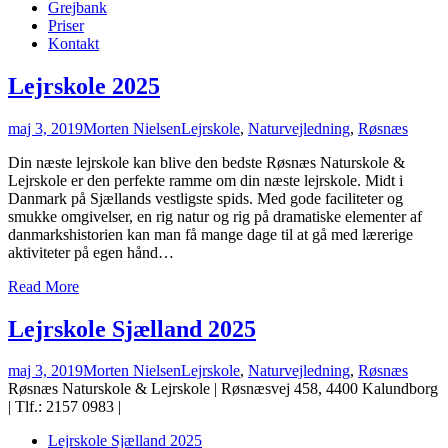
Grejbank
Priser
Kontakt
Lejrskole 2025
maj 3, 2019
Morten Nielsen
Lejrskole
,
Naturvejledning
,
Røsnæs
Din næste lejrskole kan blive den bedste Røsnæs Naturskole &
Lejrskole er den perfekte ramme om din næste lejrskole. Midt i
Danmark på Sjællands vestligste spids. Med gode faciliteter og
smukke omgivelser, en rig natur og rig på dramatiske elementer af
danmarkshistorien kan man få mange dage til at gå med lærerige
aktiviteter på egen hånd
…
Read More
Lejrskole Sjælland 2025
maj 3, 2019
Morten Nielsen
Lejrskole
,
Naturvejledning
,
Røsnæs
Røsnæs Naturskole & Lejrskole | Røsnæsvej 458, 4400 Kalundborg
| Tlf.: 2157 0983 |
Lejrskole Sjælland 2025